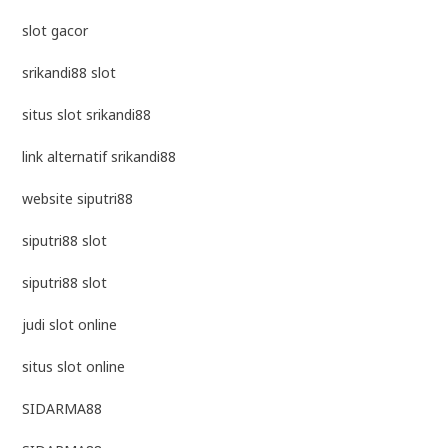
slot gacor
srikandi88 slot
situs slot srikandi88
link alternatif srikandi88
website siputri88
siputri88 slot
siputri88 slot
judi slot online
situs slot online
SIDARMA88