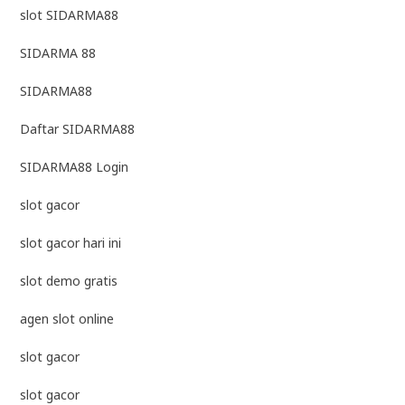
slot SIDARMA88
SIDARMA 88
SIDARMA88
Daftar SIDARMA88
SIDARMA88 Login
slot gacor
slot gacor hari ini
slot demo gratis
agen slot online
slot gacor
slot gacor