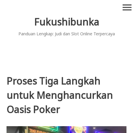
Skip
menu
to
content
Fukushibunka
Panduan Lengkap: Judi dan Slot Online Terpercaya
Proses Tiga Langkah
untuk Menghancurkan
Oasis Poker