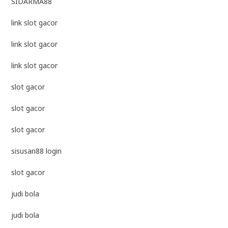
SIDARMA88
link slot gacor
link slot gacor
link slot gacor
slot gacor
slot gacor
slot gacor
sisusan88 login
slot gacor
judi bola
judi bola