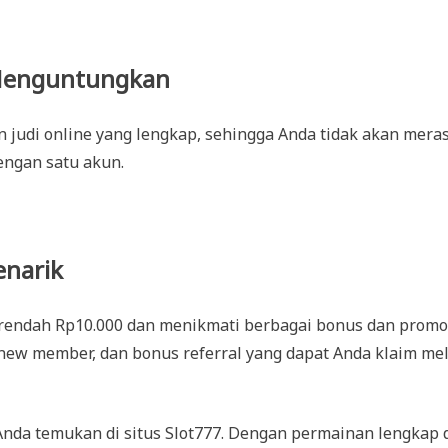
 Menguntungkan
 judi online yang lengkap, sehingga Anda tidak akan mera
engan satu akun.
enarik
rendah Rp10.000 dan menikmati berbagai bonus dan promo
 new member, dan bonus referral yang dapat Anda klaim mel
nda temukan di situs Slot777. Dengan permainan lengkap 