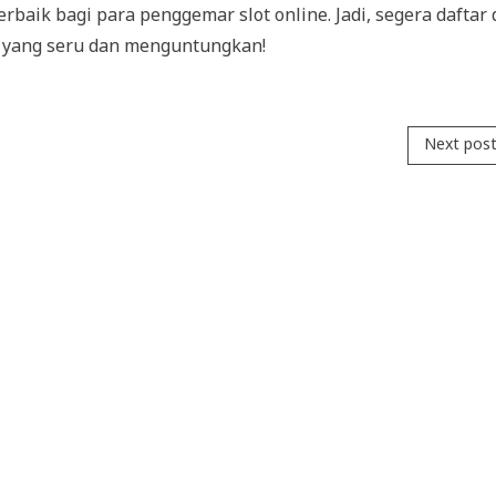
baik bagi para penggemar slot online. Jadi, segera daftar 
t yang seru dan menguntungkan!
Next pos