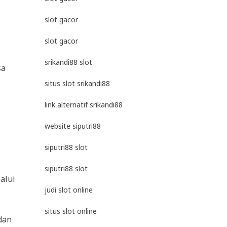
slot gacor
slot gacor
srikandi88 slot
sa
situs slot srikandi88
link alternatif srikandi88
website siputri88
siputri88 slot
siputri88 slot
alui
judi slot online
situs slot online
dan