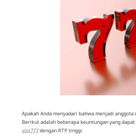
Apakah Anda menyadari bahwa menjadi anggota d
Berikut adalah beberapa keuntungan yang dapat An
slot777
dengan RTP tinggi: