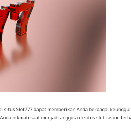
i situs Slot777 dapat memberikan Anda berbagai keunggu
da nikmati saat menjadi anggota di situs slot casino terb