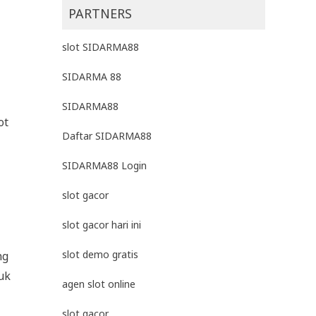
PARTNERS
slot SIDARMA88
SIDARMA 88
SIDARMA88
ot
Daftar SIDARMA88
SIDARMA88 Login
slot gacor
slot gacor hari ini
slot demo gratis
ng
uk
agen slot online
slot gacor