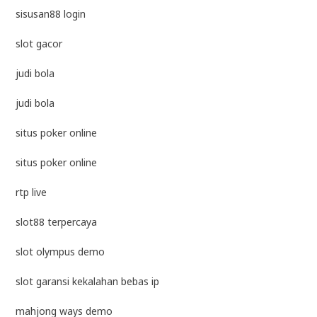
sisusan88 login
slot gacor
judi bola
judi bola
situs poker online
situs poker online
rtp live
slot88 terpercaya
slot olympus demo
slot garansi kekalahan bebas ip
mahjong ways demo