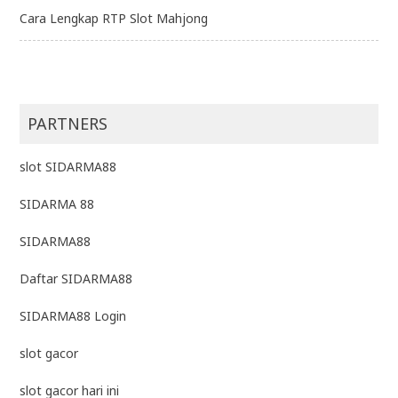
Cara Lengkap RTP Slot Mahjong
PARTNERS
slot SIDARMA88
SIDARMA 88
SIDARMA88
Daftar SIDARMA88
SIDARMA88 Login
slot gacor
slot gacor hari ini