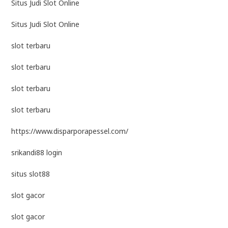
Situs Judi Slot Online
Situs Judi Slot Online
slot terbaru
slot terbaru
slot terbaru
slot terbaru
https://www.disparporapessel.com/
srikandi88 login
situs slot88
slot gacor
slot gacor